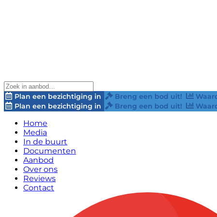
Plan een bezichtiging in
Breng een bod uit!
Waard
Plan een bezichtiging in
Breng een bod uit!
Waard
Home
Media
In de buurt
Documenten
Aanbod
Over ons
Reviews
Contact