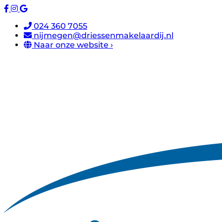
024 360 7055
nijmegen@driessenmakelaardij.nl
Naar onze website ›